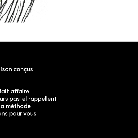
aison conçus
ait affaire
urs pastel rappellent
e la méthode
ons pour vous