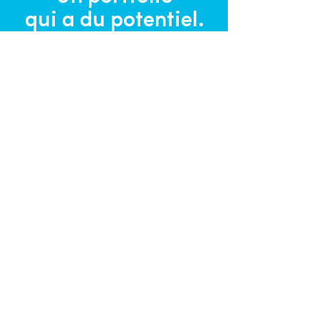
qui a du potentiel.
VOIR NOS PROJETS
Propulser
la relève.
En tant que membre
co-fondateur, Cossette
chapeaute tous les projets
de Préambule.
Ce mentorat de qualité
permet à
nos étudiants de
développer une expertise